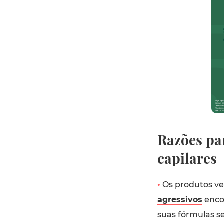
Razões pa
capilares
•
Os produtos v
agressivos
enco
suas fórmulas s