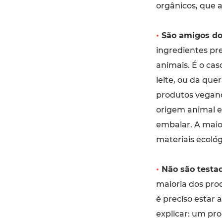
orgânicos, que 
•
São amigos do
ingredientes pr
animais. É o cas
leite, ou da que
produtos vegano
origem animal e
embalar. A maio
materiais ecológ
•
Não são testa
maioria dos pro
é preciso estar 
explicar: um pr