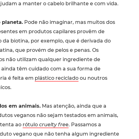
ajudam a manter o cabelo brilhante e com vida.
 planeta.
Pode não imaginar, mas muitos dos
esentes em produtos capilares provêm de
o da biotina, por exemplo, que é derivada do
ratina, que provém de pelos e penas. Os
s não utilizam qualquer ingrediente de
 ainda têm cuidado com a sua forma de
ria é feita em
plástico reciclado
ou noutros
icos.
dos em animais.
Mas atenção, ainda que a
dutos veganos não sejam testados em animais,
atenta ao
rótulo
cruelty fre
e
. Passamos a
oduto vegano que não tenha algum ingrediente