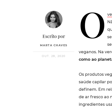
O
v
Nã
qu
Escrito por
se
se
MARTA CHAVES
veganos. Na ve
OUT. 28, 2020
como ao planet
Os produtos veg
saúde capilar po
definem. Em re
de ar fresco ao
ingredientes us