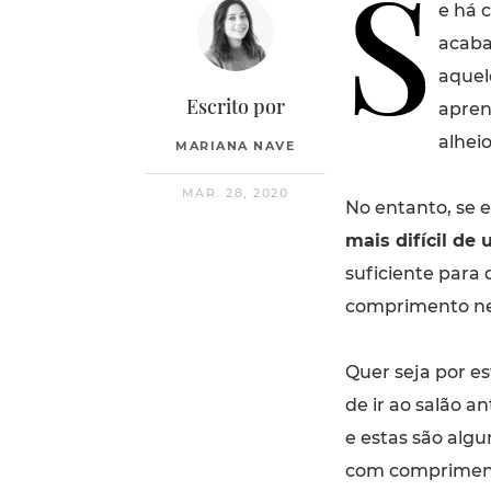
S
e há 
acaba
aquel
Escrito por
apren
alheio
MARIANA NAVE
MAR. 28, 2020
No entanto, se 
mais difícil de 
suficiente par
comprimento ne
Quer seja por e
de ir ao salão a
e estas são algu
com compriment