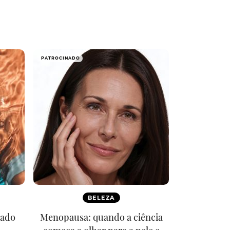
PATROCINADO
BELEZA
rado
Menopausa: quando a ciência