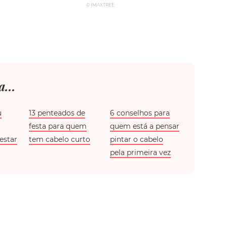
© IMAXTREE
...
u
13 penteados de
6 conselhos para
festa para quem
quem está a pensar
estar
tem cabelo curto
pintar o cabelo
pela primeira vez