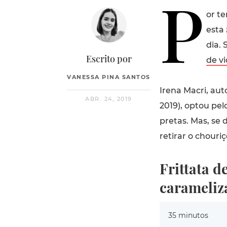
P
or te
esta
dia.
Escrito por
de v
VANESSA PINA SANTOS
Irena Macri, aut
ABR. 24, 2019
2019), optou pel
pretas. Mas, se 
retirar o chouri
Frittata d
carameliza
35 minutos