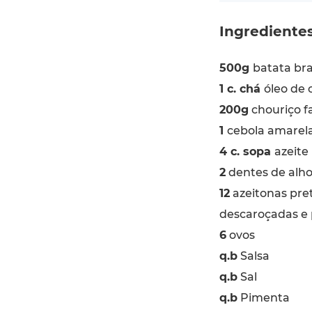
Ingrediente
500g
batata br
1 c. chá
óleo de 
200g
chouriço f
1
cebola amarela
4 c. sopa
azeite
2
dentes de alho
12
azeitonas pre
descaroçadas e 
6
ovos
q.b
Salsa
q.b
Sal
q.b
Pimenta