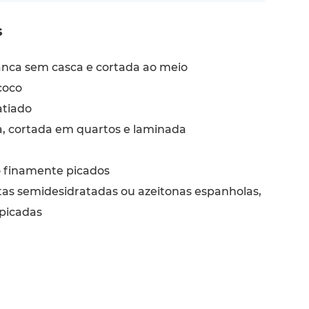
s
anca sem casca e cortada ao meio
coco
atiado
, cortada em quartos e laminada
 finamente picados
tas semidesidratadas ou azeitonas espanholas,
picadas