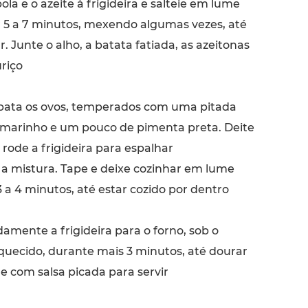
la e o azeite à frigideira e salteie em lume
 5 a 7 minutos, mexendo algumas vezes, até
. Junte o alho, a batata fatiada, as azeitonas
riço
bata os ovos, temperados com uma pitada
 marinho e um pouco de pimenta preta. Deite
 rode a frigideira para espalhar
 mistura. Tape e deixe cozinhar em lume
a 4 minutos, até estar cozido por dentro
damente a frigideira para o forno, sob o
quecido, durante mais 3 minutos, até dourar
he com salsa picada para servir