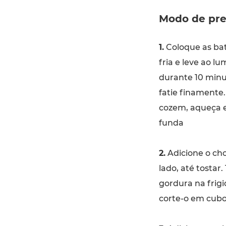
Modo de pre
1.
Coloque as ba
fria e leve ao l
durante 10 minut
fatie finamente
cozem, aqueça 
funda
2.
Adicione o cho
lado, até tostar
gordura na frigi
corte-o em cubo