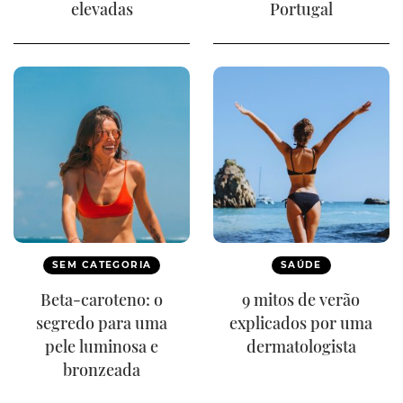
elevadas
Portugal
SEM CATEGORIA
SAÚDE
Beta-caroteno: o
9 mitos de verão
segredo para uma
explicados por uma
pele luminosa e
dermatologista
bronzeada