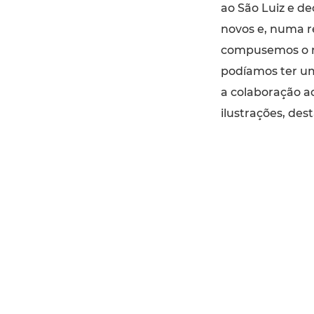
ao São Luiz e d
novos e, numa re
compusemos o re
podíamos ter um 
a colaboração ao
ilustrações, des