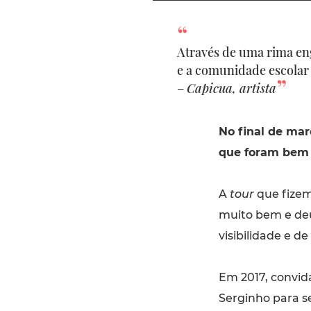
Através de uma rima en
e a comunidade escolar
–
Capicua, artista
No final de mar
que foram bem 
A
tour
que fizem
muito bem e de
visibilidade e d
Em 2017, convid
Serginho para s