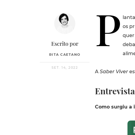
P
lanta
os pr
quer 
Escrito por
deba
alim
RITA CAETANO
SET. 14, 2022
A
Saber Viver
es
Entrevist
Como surgiu a i