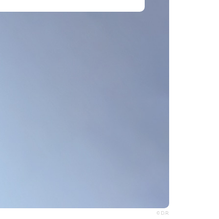
© D.R.