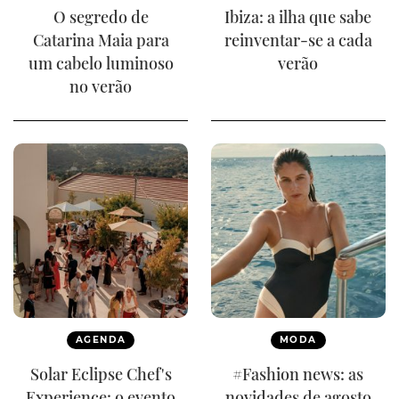
O segredo de
Ibiza: a ilha que sabe
Catarina Maia para
reinventar-se a cada
um cabelo luminoso
verão
no verão
AGENDA
MODA
Solar Eclipse Chef's
#Fashion news: as
Experience: o evento
novidades de agosto