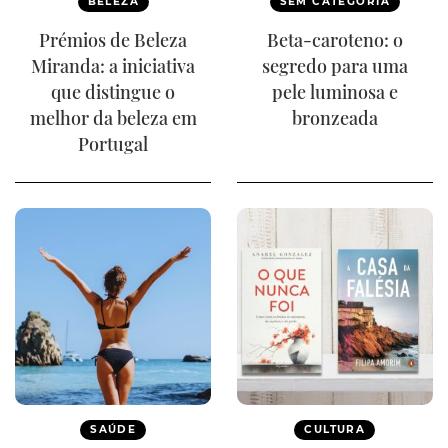
BELEZA
SEM CATEGORIA
Prémios de Beleza
Beta-caroteno: o
Miranda: a iniciativa
segredo para uma
que distingue o
pele luminosa e
melhor da beleza em
bronzeada
Portugal
SAÚDE
CULTURA