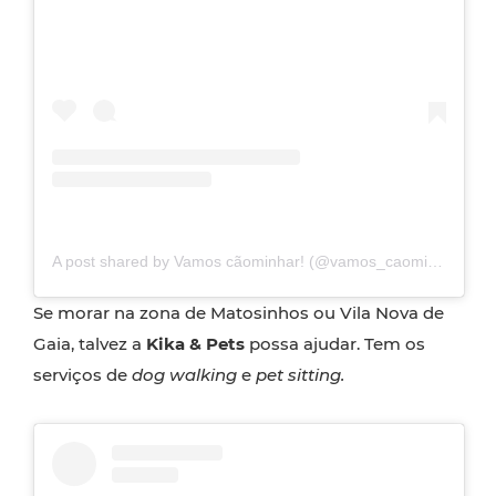
A post shared by Vamos cãominhar! (@vamos_caominhar)
Se morar na zona de Matosinhos ou Vila Nova de
Gaia, talvez a
Kika & Pets
possa ajudar. Tem os
serviços de
dog walking
e
pet sitting.