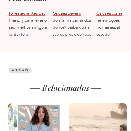
10 restaurantes pet
Os cães devem
Os cães consegu
friendly para levar o
dormir na cama dos
ler emoções
seu melhor amigo a
donos? Saiba quais
humanas, afirma
jantar fora
são os prós e contras
estudo
ANIMAIS
Relacionados