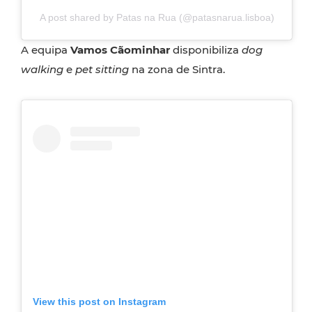
A post shared by Patas na Rua (@patasnarua.lisboa)
A equipa
Vamos Cãominhar
disponibiliza
dog
walking
e
pet sitting
na zona de Sintra.
View this post on Instagram