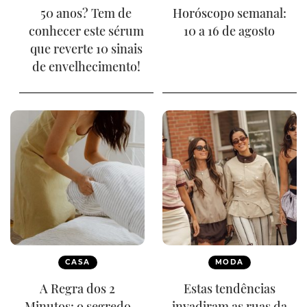
50 anos? Tem de
Horóscopo semanal:
conhecer este sérum
10 a 16 de agosto
que reverte 10 sinais
de envelhecimento!
CASA
MODA
A Regra dos 2
Estas tendências
Minutos: o segredo
invadiram as ruas da