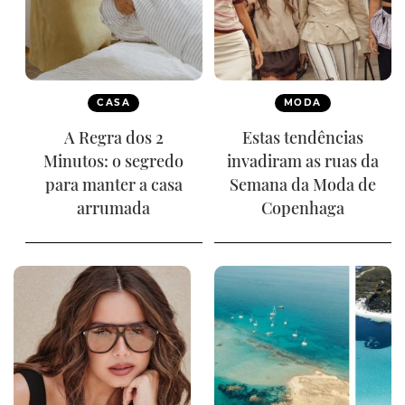
CASA
MODA
A Regra dos 2
Estas tendências
Minutos: o segredo
invadiram as ruas da
para manter a casa
Semana da Moda de
arrumada
Copenhaga