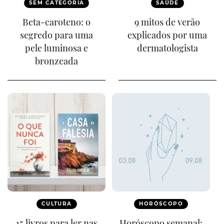
SEM CATEGORIA
SAÚDE
Beta-caroteno: o
9 mitos de verão
segredo para uma
explicados por uma
pele luminosa e
dermatologista
bronzeada
CULTURA
HORÓSCOPO
15 livros para ler nas
Horóscopo semanal: