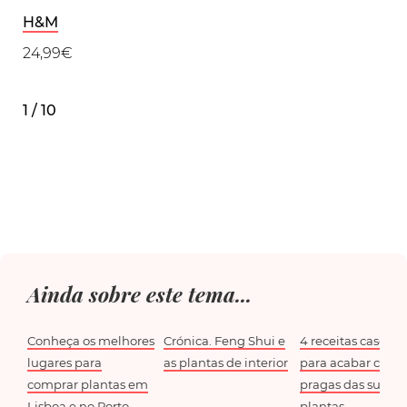
H&M
24,99€
1 / 10
Ainda sobre este tema...
Conheça os melhores
Crónica. Feng Shui e
4 receitas caseiras
lugares para
as plantas de interior
para acabar com 
comprar plantas em
pragas das suas
Lisboa e no Porto
plantas