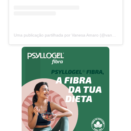
Uma publicação partilhada por Vanesa Amaro (@vanesa_amaro_)