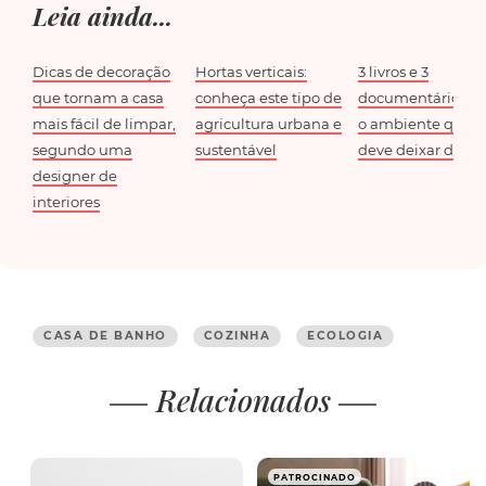
Leia ainda...
Dicas de decoração
Hortas verticais:
3 livros e 3
que tornam a casa
conheça este tipo de
documentários so
mais fácil de limpar,
agricultura urbana e
o ambiente que 
segundo uma
sustentável
deve deixar de ve
designer de
interiores
CASA DE BANHO
COZINHA
ECOLOGIA
Relacionados
PATROCINADO