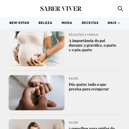
BEM-ESTAR
BELEZA
MODA
RECEITAS
MAIS
RELAÇÕES E FAMÍLIA
A importância do pai
durante a gravidez, o parto
e o pós-parto
SAÚDE
Pós-parto: tudo o que
precisa para recuperar
SAÚDE
7 conselhos para cuidar do