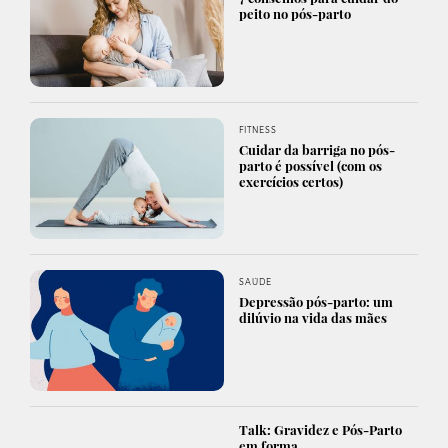
peito no pós-parto
FITNESS
Cuidar da barriga no pós-
parto é possível (com os
exercícios certos)
SAÚDE
Depressão pós-parto: um
dilúvio na vida das mães
Talk: Gravidez e Pós-Parto
em forma