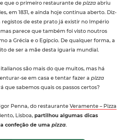
e que o primeiro restaurante de
pizza
abriu
s, em 1831, e ainda hoje continua aberto. Diz-
 registos de este prato já existir no Império
mas parece que também foi visto noutros
mo a Grécia e o Egípcio. De qualquer forma, a
dito de ser a mãe desta iguaria mundial.
 italianos são mais do que muitos, mas há
enturar-se em casa e tentar fazer a
pizza
erá que sabemos quais os passos certos?
 Igor Penna, do restaurante
Veramente – Pizza
Bento, Lisboa,
partilhou algumas dicas
a confeção de uma
pizza
.