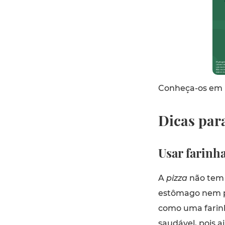
Conheça-os em 
Dicas par
Usar farinh
A
pizza
não tem 
estômago nem pa
como uma farinh
saudável, pois a