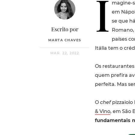
I
magine-s
em Nápole
se que há
Escrito por
Romano, 
países co
MARTA CHAVES
Itália tem o cré
MAR. 22, 2022
Os restaurantes
quem prefira av
perfeita. Mas s
O
chef
pizzaiolo
& Vino
, em São 
fundamentais n