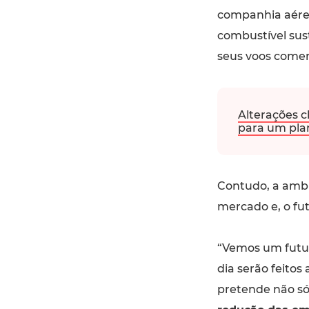
companhia aér
combustível sus
seus voos comerc
Alterações c
para um pla
Contudo, a ambi
mercado e, o fu
“Vemos um futur
dia serão feitos
pretende não s