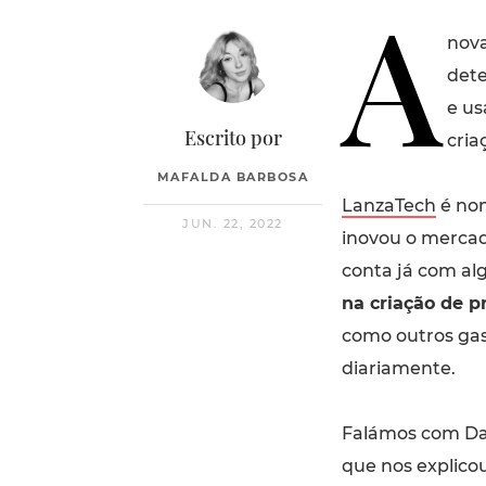
A
nova
dete
e us
Escrito por
cria
MAFALDA BARBOSA
LanzaTech
é nom
JUN. 22, 2022
inovou o mercad
conta já com a
na criação de p
como outros gas
diariamente.
Falámos com Dan
que nos explico