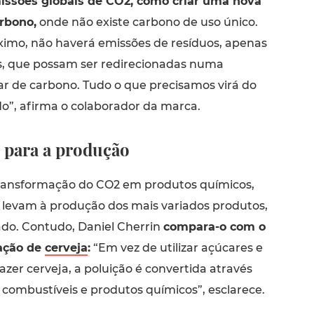
issões globais de CO2, como criar uma nova
rbono,
onde não existe carbono de uso único.
imo, não haverá emissões de resíduos, apenas
, que possam ser redirecionadas numa
ar de carbono. Tudo o que precisamos virá do
do”, afirma o colaborador da marca.
 para a produção
ransformação do CO2 em produtos químicos,
, levam à produção dos mais variados produtos,
do. Contudo, Daniel Cherrin
compara-o com o
iação de
cerveja
:
“Em vez de utilizar açúcares e
azer cerveja, a poluição é convertida através
 combustíveis e produtos químicos”, esclarece.