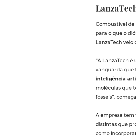
LanzaTech
Combustível de a
para o que o dió
LanzaTech veio 
“A LanzaTech é
vanguarda que
inteligência art
moléculas que t
fósseis”, começa
A empresa tem v
distintas que p
como incorporar