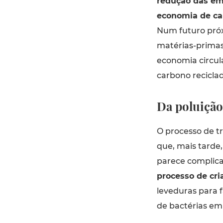
redução das em
economia de ca
Num futuro próx
matérias-primas
economia circul
carbono recicla
Da poluição
O processo de t
que, mais tarde
parece complica
processo de cr
leveduras para f
de bactérias em