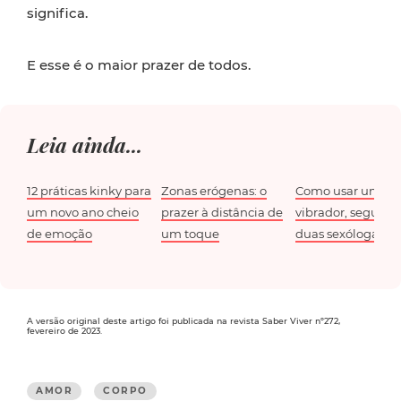
significa.
E esse é o maior prazer de todos.
Leia ainda...
12 práticas kinky para
Zonas erógenas: o
Como usar um
um novo ano cheio
prazer à distância de
vibrador, segund
de emoção
um toque
duas sexólogas
A versão original deste artigo foi publicada na revista Saber Viver nº272,
fevereiro de 2023.
AMOR
CORPO