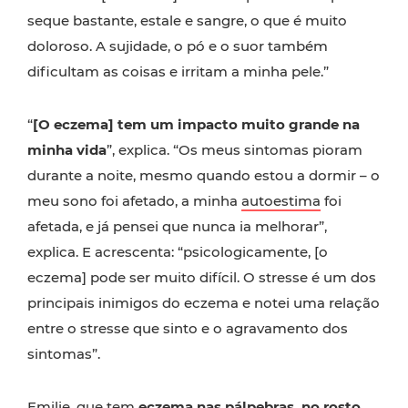
seque bastante, estale e sangre, o que é muito
doloroso. A sujidade, o pó e o suor também
dificultam as coisas e irritam a minha pele.”
“
[O eczema] tem um impacto muito grande na
minha vida
”, explica. “Os meus sintomas pioram
durante a noite, mesmo quando estou a dormir – o
meu sono foi afetado, a minha
autoestima
foi
afetada, e já pensei que nunca ia melhorar”,
explica. E acrescenta: “psicologicamente, [o
eczema] pode ser muito difícil. O stresse é um dos
principais inimigos do eczema e notei uma relação
entre o stresse que sinto e o agravamento dos
sintomas”.
Emilie, que tem
eczema nas pálpebras, no rosto,