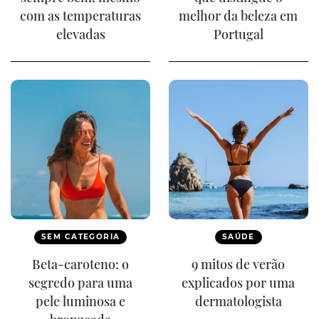
com as temperaturas
melhor da beleza em
elevadas
Portugal
SEM CATEGORIA
SAÚDE
Beta-caroteno: o
9 mitos de verão
segredo para uma
explicados por uma
pele luminosa e
dermatologista