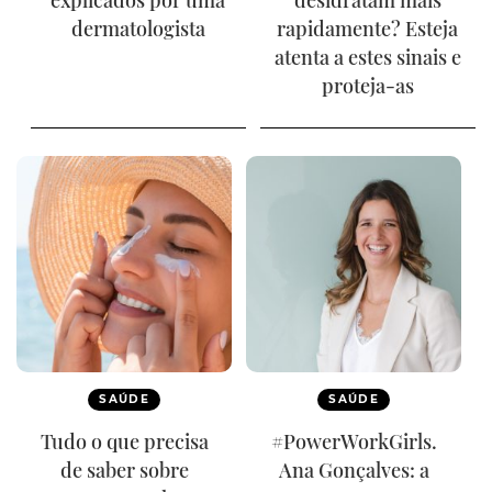
explicados por uma
desidratam mais
dermatologista
rapidamente? Esteja
atenta a estes sinais e
proteja-as
SAÚDE
SAÚDE
Tudo o que precisa
#PowerWorkGirls.
de saber sobre
Ana Gonçalves: a