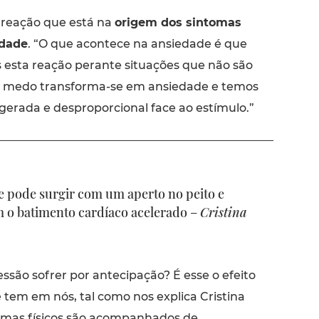
 reação que está na
origem dos sintomas
edade
. “O que acontece na ansiedade é que
sta reação perante situações que não são
 medo transforma-se em ansiedade e temos
erada e desproporcional face ao estímulo.”
e pode surgir com um aperto no peito e
 o batimento cardíaco acelerado –
Cristina
são sofrer por antecipação? É esse o efeito
 tem em nós, tal como nos explica Cristina
tomas físicos são acompanhados de