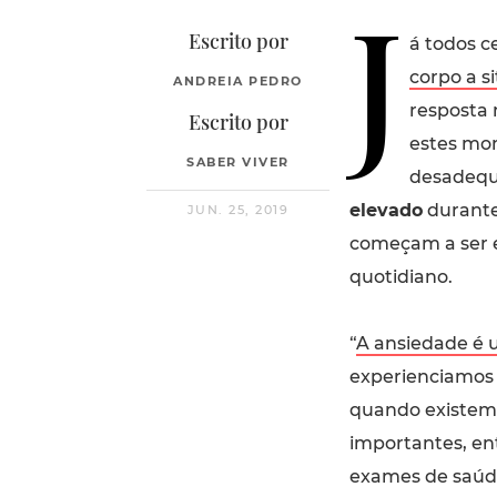
J
Escrito por
á todos c
corpo a s
ANDREIA PEDRO
resposta n
Escrito por
estes mom
SABER VIVER
desadequ
elevado
durante 
JUN. 25, 2019
começam a ser e
quotidiano.
“
A ansiedade é 
experienciamos
quando existem 
importantes, en
exames de saúde 