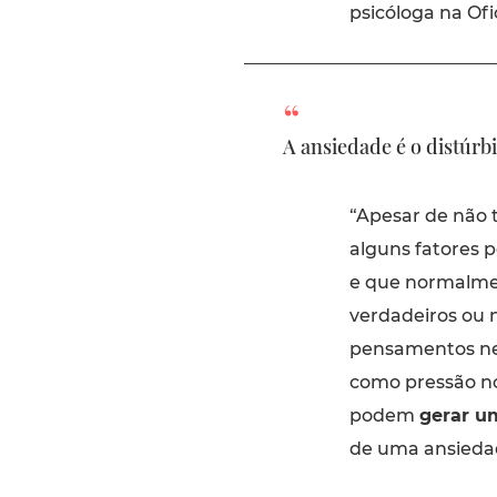
psicóloga na Ofi
A ansiedade é o distúr
“Apesar de não 
alguns fatores 
e que normalmen
verdadeiros ou 
pensamentos neg
como pressão no 
podem
gerar u
de uma ansieda