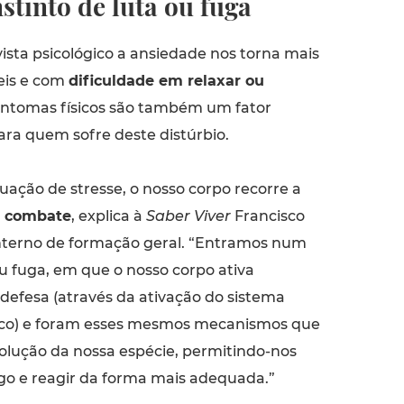
stinto de luta ou fuga
ista psicológico a ansiedade nos torna mais
veis e com
dificuldade em relaxar ou
sintomas físicos são também um fator
ra quem sofre deste distúrbio.
ação de stresse, o nosso corpo recorre a
 combate
, explica à
Saber Viver
Francisco
nterno de formação geral. “Entramos num
u fuga, em que o nosso corpo ativa
efesa (através da ativação do sistema
ico) e foram esses mesmos mecanismos que
olução da nossa espécie, permitindo-nos
igo e reagir da forma mais adequada.”