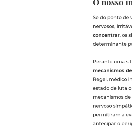
O nosso in
Se do ponto de v
nervosos, irritá
concentrar
, os 
determinante pa
Perante uma situ
mecanismos de
Regel, médico i
estado de luta o
mecanismos de d
nervoso simpát
permitiram a ev
antecipar o per