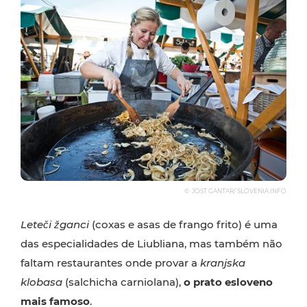
© JOST GANTAR/ SLOVENIA.INFO
Leteči žganci
(coxas e asas de frango frito) é uma
das especialidades de Liubliana, mas também não
faltam restaurantes onde provar a
kranjska
klobasa
(salchicha carniolana),
o prato esloveno
mais famoso
.