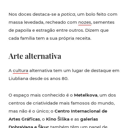
Nos doces destaca-se a
potica
, um bolo feito com
massa levedada, recheado com
nozes
, sementes
de papoila e estragão entre outros. Dizem que
cada família tem a sua própria receita.
Arte alternativa
A
cultura
alternativa tem um lugar de destaque em
Liubliana desde os anos 80.
O espaço mais conhecido é o
Metelkova
, um dos
centros de criatividade mais famosos do mundo,
mas não é o único; o
Centro Internacional de
Artes Gráficas
, o
Kino Šiška
e as
galerias
DobraVaga e Škuc
também têm um papel de