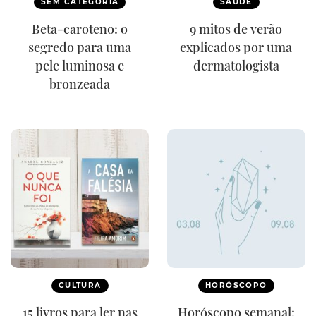
SEM CATEGORIA
SAÚDE
Beta-caroteno: o
9 mitos de verão
segredo para uma
explicados por uma
pele luminosa e
dermatologista
bronzeada
CULTURA
HORÓSCOPO
15 livros para ler nas
Horóscopo semanal: