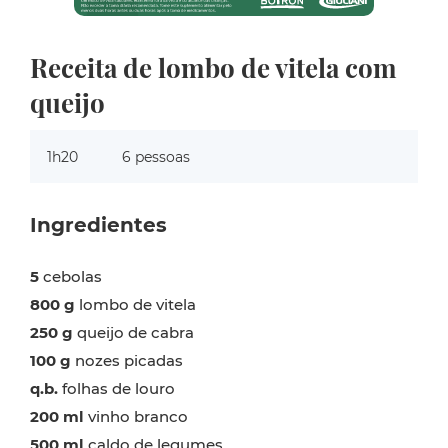
Receita de lombo de vitela com
queijo
1h20
6 pessoas
Ingredientes
5
cebolas
800 g
lombo de vitela
250 g
queijo de cabra
100 g
nozes picadas
q.b.
folhas de louro
200 ml
vinho branco
500 ml
caldo de legumes