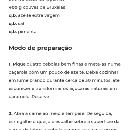
400 g
couves de Bruxelas
q.b.
azeite extra virgem
q.b.
sal
q.b.
pimenta
Modo de preparação
1.
Pique quatro cebolas bem finas e meta-as numa
caçarola com um pouco de azeite. Deixe cozinhar
em lume brando durante cerca de 30 minutos, até
escurecer e transformar os açúcares naturais em
caramelo. Reserve
2.
Abra a carne ao meio e tempere. De seguida,
esmigalhe o queijo e espalhe sobre a superfície da
carne, distribua a cebola caramelizada e as nozes.