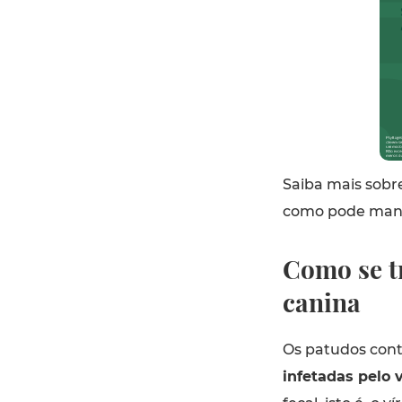
Saiba mais sobr
como pode mante
Como se t
canina
Os patudos con
infetadas pelo 