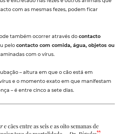
vírus é excretado nas fezes e outros animais que
acto com as mesmas fezes, podem ficar
pode também ocorrer através do
contacto
u pelo
contacto com comida, água, objetos ou
aminadas com o vírus.
cubação – altura em que o cão está em
 vírus e o momento exato em que manifestam
ça – é entre cinco a sete dias.
er
e cães entre as seis e as oito semanas de
aior taxa de mortalidade. –
Dr. Bigodes