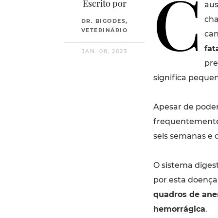
C
Escrito por
aus
cha
DR. BIGODES,
VETERINÁRIO
can
fat
JAN. 08, 2023
pre
significa pequen
Apesar de pode
frequentement
seis semanas e 
O sistema digest
por esta doença.
quadros de anem
hemorrágica
.