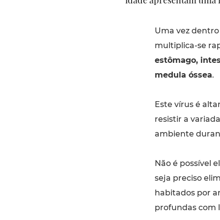
Uma vez dentro d
multiplica-se r
estômago, intest
medula óssea
.
Este vírus é al
resistir a varia
ambiente durant
Não é possível 
seja preciso eli
habitados por a
profundas com li