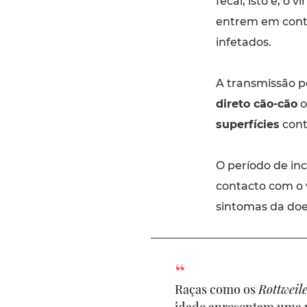
fecal, isto é, o 
entrem em cont
infetados.
A transmissão 
direto cão-cão
o
superfícies
cont
O período de in
contacto com o
sintomas da doen
Raças como os
Rottweil
idade apresentam uma m