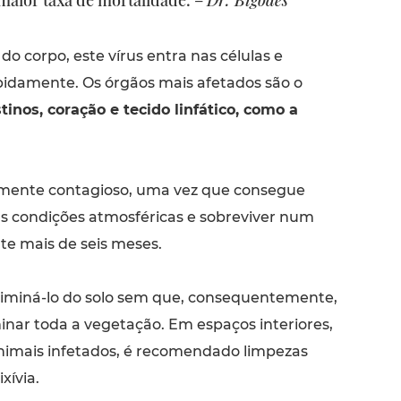
o corpo, este vírus entra nas células e
apidamente. Os órgãos mais afetados são o
inos, coração e tecido linfático, como a
tamente contagioso, uma vez que consegue
das condições atmosféricas e sobreviver num
e mais de seis meses.
eliminá-lo do solo sem que, consequentemente,
minar toda a vegetação. Em espaços interiores,
nimais infetados, é recomendado limpezas
xívia.