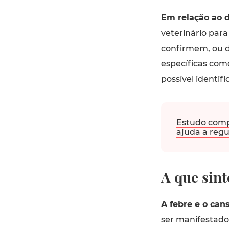
Em relação ao d
veterinário par
confirmem, ou d
específicas com
possível identific
Estudo compr
ajuda a reg
A que sint
A febre e o can
ser manifestados