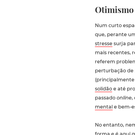
Otimismo 
Num curto espa
que, perante um
stresse
surja pa
mais recentes, 
referem proble
perturbação de 
(principalmente 
solidão
e até pr
passado
online
,
mental
e bem-est
No entanto, ne
forma e é aqui q