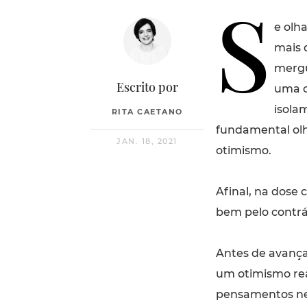
S
e olha
mais 
mergu
Escrito por
uma c
isola
RITA CAETANO
fundamental olh
JAN. 18, 2021
otimismo.
Afinal, na dose 
bem pelo contrár
Antes de avança
um otimismo rea
pensamentos ne