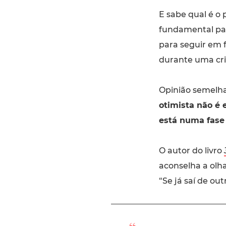
E sabe qual é o 
fundamental par
para seguir em 
durante uma cris
Opinião semelha
otimista não é 
está numa fase
O autor do livro
aconselha a olha
“Se já saí de out