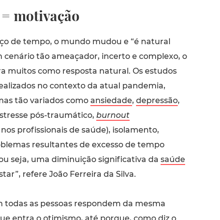
= motivação
ço de tempo, o mundo mudou e “é natural
 cenário tão ameaçador, incerto e complexo, o
ra muitos como resposta natural. Os estudos
realizados no contexto da atual pandemia,
mas tão variados como
ansiedade
,
depressão
,
stresse pós-traumático,
burnout
nos profissionais de saúde), isolamento,
oblemas resultantes de excesso de tempo
 ou seja, uma diminuição significativa da
saúde
ar”, refere João Ferreira da Silva.
m todas as pessoas respondem da mesma
ue entra o otimismo, até porque, como diz o