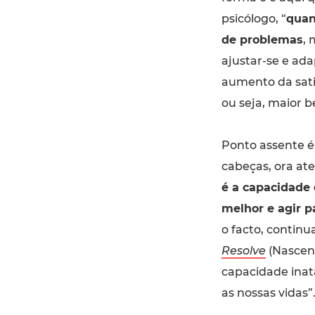
psicólogo, “
quan
de problemas
, 
ajustar-se e ad
aumento da satis
ou seja, maior b
Ponto assente é
cabeças, ora ate
é a capacidade 
melhor e agir p
o facto, contin
Resolve
(Nascent
capacidade inat
as nossas vidas”