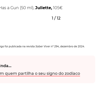
Has a Gun (50 ml),
Juliette,
105€
1 / 12
tigo foi publicada na revista
Saber Viver
nº 294, dezembro de 2024.
nda...
m quem partilha o seu signo do zodíaco