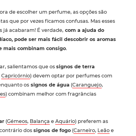
ora de escolher um perfume, as opções são
tas que por vezes ficamos confusas. Mas esses
s já acabaram! É verdade,
com a ajuda do
íaco, pode ser mais fácil descobrir os aromas
e mais combinam consigo
.
r, salientamos que os
signos de terra
e
Capricórnio
) devem optar por perfumes com
 enquanto os
signos de água
(
Caranguejo
,
es
) combinam melhor com fragrâncias
ar
(
Gémeos
,
Balança
e
Aquário
) preferem as
 contrário dos
signos de fogo
(
Carneiro
,
Leão
e