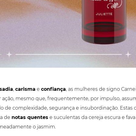
sadia
,
carisma
e
confiança
, as mulheres de signo Carneir
 ação, mesmo que, frequentemente, por impulso, assu
olo de complexidade, segurança e insubordinação. Estas ca
da de
notas quentes
e suculentas da cereja escura e fa
omeadamente o jasmim.