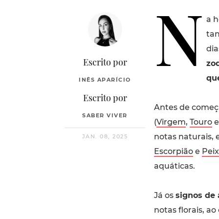
N
a h
tan
dia
Escrito por
zod
qu
INÊS APARÍCIO
Escrito por
Antes de começa
SABER VIVER
(
Virgem
,
Touro
notas naturais,
JAN. 08, 2025
Escorpião
e
Peix
aquáticas.
Já os
signos de 
notas florais, ao