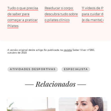
Tudo o que precisa
Reeducar o corpo:
11 vídeos de Pilate
de saber para
descubra tudo sobre
para cuidar do co
começar a praticar
o pilates clínico
(e da mente) em 
Pilates
A versão original deste artigo foi publicada na
revista
Saber Viver nº280,
outubro de 2023.
ATIVIDADES DESPORTIVAS
ESPECIALISTA
Relacionados