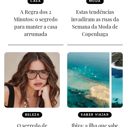
CASA
MODA
A Regra dos 2
Estas tendências
Minutos: o segredo
invadiram as ruas da
para manter a casa
Semana da Moda de
arrumada
Copenhaga
BELEZA
SABER VIAJAR
O segredo de
Ibiza: a ilha que sabe