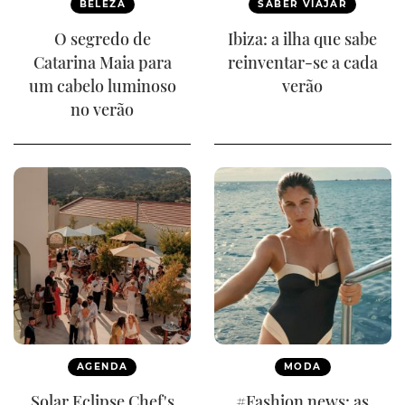
BELEZA
SABER VIAJAR
O segredo de
Ibiza: a ilha que sabe
Catarina Maia para
reinventar-se a cada
um cabelo luminoso
verão
no verão
AGENDA
MODA
Solar Eclipse Chef's
#Fashion news: as