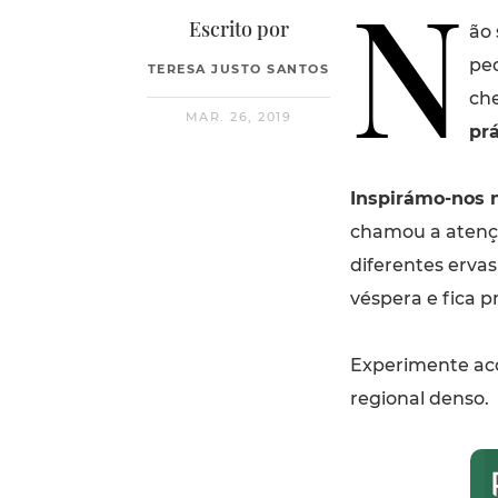
N
Escrito por
ão
ped
TERESA JUSTO SANTOS
che
MAR. 26, 2019
prá
Inspirámo-nos 
chamou a atenç
diferentes ervas
véspera e fica 
Experimente ac
regional denso.