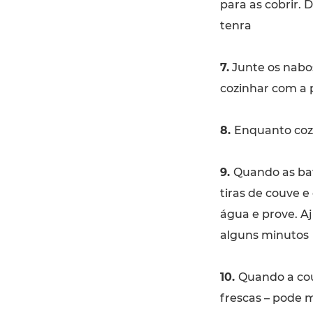
para as cobrir. 
tenra
7.
Junte os nabos
cozinhar com a 
8.
Enquanto coz
9.
Quando as bat
tiras de couve e
água e prove. A
alguns minutos
10.
Quando a cou
frescas – pode m