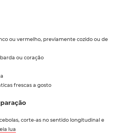
anco ou vermelho, previamente cozido ou de
barda ou coração
ta
icas frescas a gosto
paração
ebolas, corte-as no sentido longitudinal e
ia lua