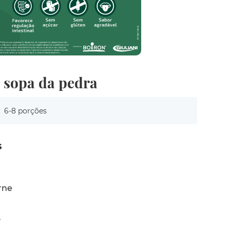
e sopa da pedra
6-8 porções
s
rne
o