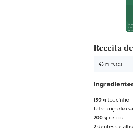
Receita d
45 minutos
Ingrediente
150 g
toucinho
1
chouriço de ca
200 g
cebola
2
dentes de alh