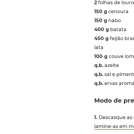
2
folhas de louro
150 g
cenoura
150 g
nabo
400 g
batata
450 g
feijão br
lata
100 g
couve lom
q.b.
azeite
q.b.
sal e pimen
q.b.
ervas aromát
Modo de pre
1.
Descasque as c
lamine-as em me