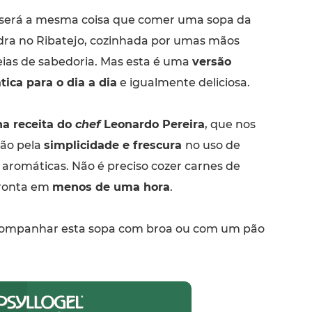
 será a mesma coisa que comer uma sopa da
ra no Ribatejo, cozinhada por umas mãos
ias de sabedoria. Mas esta é uma
versão
tica para o dia a dia
e igualmente deliciosa.
na receita do
chef
Leonardo Pereira
, que nos
ão pela
simplicidade e frescura
no uso de
 aromáticas. Não é preciso cozer carnes de
pronta em
menos de uma hora
.
ompanhar esta sopa com broa ou com um pão