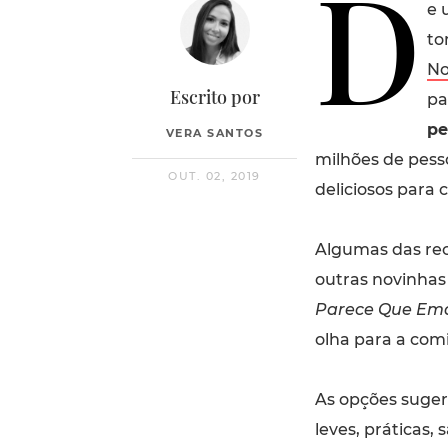
D
e 
to
N
Escrito por
pa
pe
VERA SANTOS
milhões de pesso
OUT. 02, 2019
deliciosos para
Algumas das rece
outras novinhas
Parece Que Em
olha para a com
As opções suger
leves, práticas,