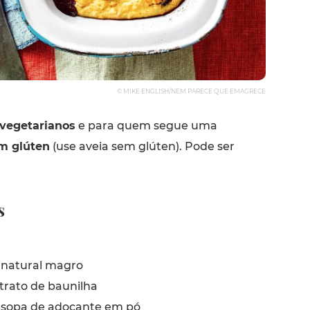
© MIKE ENGLISH/NEM PARECE QUE EMAGRECE
vegetarianos
e para quem segue uma
m glúten
(use aveia sem glúten). Pode ser
s
 natural magro
trato de baunilha
 sopa de adoçante em pó