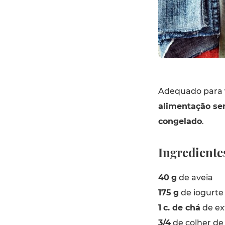
Adequado para
alimentação se
congelado
.
Ingrediente
40
g
de aveia
175
g
de iogurte
1
c. de chá
de ex
3/4
de colher de