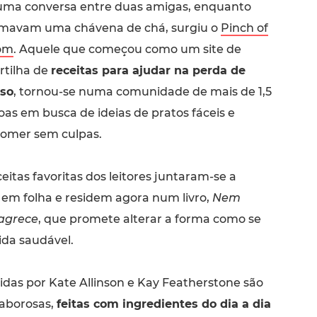
uma conversa entre duas amigas, enquanto
mavam uma chávena de chá, surgiu o
Pinch of
om
. Aquele que começou como um site de
rtilha de
receitas para ajudar na perda de
so
, tornou-se numa comunidade de mais de 1,5
as em busca de ideias de pratos fáceis e
 comer sem culpas.
itas favoritas dos leitores juntaram-se a
 em folha e residem agora num livro,
Nem
agrece
, que promete alterar a forma como se
ida saudável.
idas por Kate Allinson e Kay Featherstone são
 saborosas,
feitas com ingredientes do dia a dia