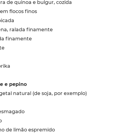
ra de quinoa e bulgur, cozida
em flocos finos
icada
na, ralada finamente
da finamente
te
rika
e e pepino
getal natural (de soja, por exemplo)
 esmagado
o
o de limão espremido