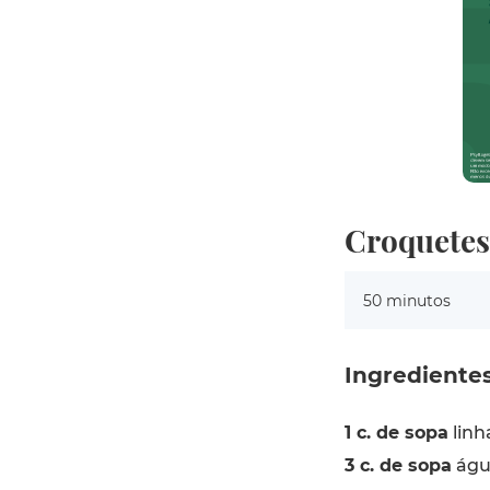
Croquetes
50 minutos
Ingrediente
1 c. de sopa
linh
3 c. de sopa
águ