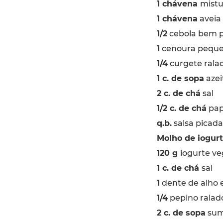
1 chávena
mistu
1 chávena
aveia 
1/2
cebola bem p
1
cenoura peque
1/4
curgete rala
1 c. de sopa
azei
2 c. de chá
sal
1/2 c. de chá
pap
q.b.
salsa picada
Molho de iogurt
120 g
iogurte ve
1 c. de chá
sal
1
dente de alho
1/4
pepino ralad
2 c. de sopa
sum