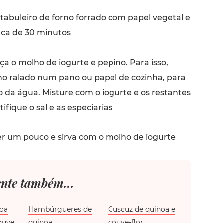
abuleiro de forno forrado com papel vegetal e
rca de 30 minutos
ça o molho de iogurte e pepino. Para isso,
o ralado num pano ou papel de cozinha, para
 da água. Misture com o iogurte e os restantes
ifique o sal e as especiarias
er um pouco e sirva com o molho de iogurte
nte também...
noa
Hambúrgueres de
Cuscuz de quinoa e
ouve
quinoa
couve-flor