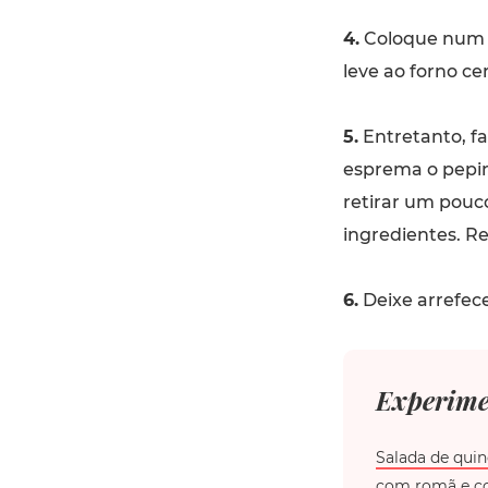
4.
Coloque num t
leve ao forno ce
5.
Entretanto, fa
esprema o pepin
retirar um pouco
ingredientes. Ret
6.
Deixe arrefec
Experime
Salada de qui
com romã e c