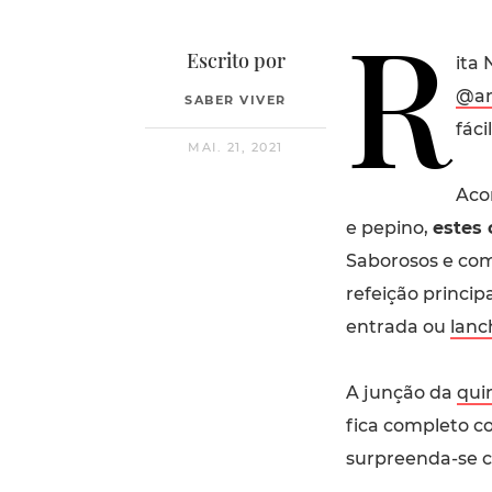
R
Escrito por
ita
@an
SABER VIVER
fáci
MAI. 21, 2021
Aco
e pepino,
estes 
Saborosos e co
refeição princi
entrada ou
lanc
A junção da
qui
fica completo 
surpreenda-se c