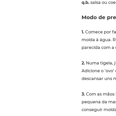
q.b.
salsa ou coe
Modo de pre
1.
Comece por faz
moída à água. Re
parecida com a
2.
Numa tigela, j
Adicione o ‘ovo
descansar uns m
3.
Com as mãos l
pequena da mas
conseguir molda