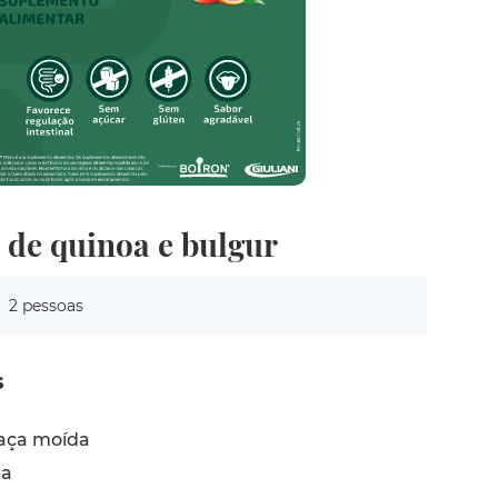
 de quinoa e bulgur
2 pessoas
s
aça moída
a