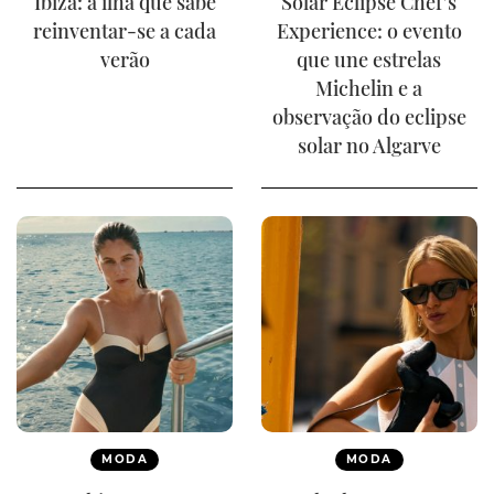
Ibiza: a ilha que sabe
Solar Eclipse Chef's
reinventar-se a cada
Experience: o evento
verão
que une estrelas
Michelin e a
observação do eclipse
solar no Algarve
MODA
MODA