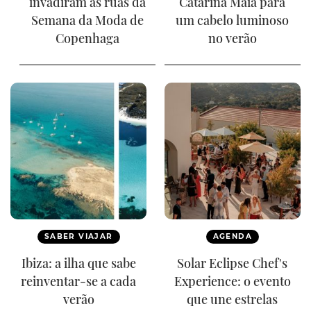
invadiram as ruas da
Catarina Maia para
Semana da Moda de
um cabelo luminoso
Copenhaga
no verão
SABER VIAJAR
AGENDA
Ibiza: a ilha que sabe
Solar Eclipse Chef's
reinventar-se a cada
Experience: o evento
verão
que une estrelas