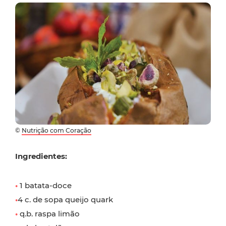
©
Nutrição com Coração
Ingredientes:
•
1 batata-doce
•
4 c. de sopa queijo quark
•
q.b. raspa limão