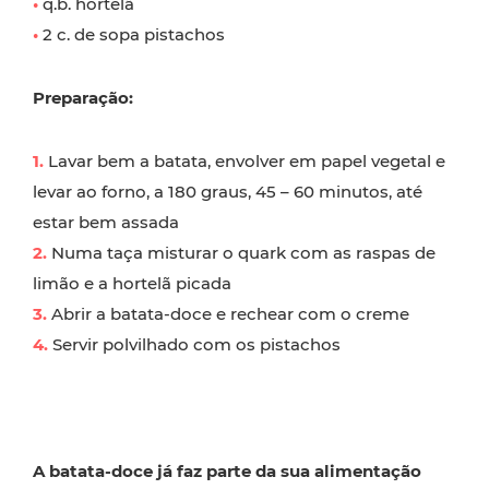
•
q.b. hortelã
•
2 c. de sopa pistachos
Preparação:
1.
Lavar bem a batata, envolver em papel vegetal e
levar ao forno, a 180 graus, 45 – 60 minutos, até
estar bem assada
2.
Numa taça misturar o quark com as raspas de
limão e a hortelã picada
3.
Abrir a batata-doce e rechear com o creme
4.
Servir polvilhado com os pistachos
A batata-doce já faz parte da sua alimentação