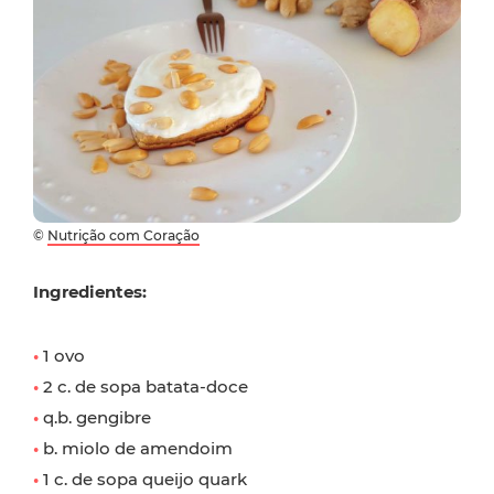
©
Nutrição com Coração
Ingredientes:
•
1 ovo
•
2 c. de sopa batata-doce
•
q.b. gengibre
•
b. miolo de amendoim
•
1 c. de sopa queijo quark