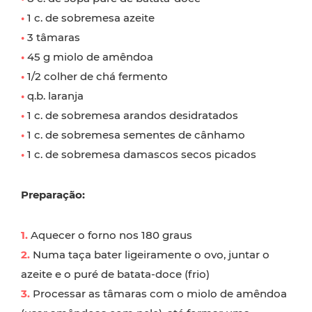
•
1 c. de sobremesa azeite
•
3 tâmaras
•
45 g miolo de amêndoa
•
1/2 colher de chá fermento
•
q.b. laranja
•
1 c. de sobremesa arandos desidratados
•
1 c. de sobremesa sementes de cânhamo
•
1 c. de sobremesa damascos secos picados
Preparação:
1.
Aquecer o forno nos 180 graus
2.
Numa taça bater ligeiramente o ovo, juntar o
azeite e o puré de batata-doce (frio)
3.
Processar as tâmaras com o miolo de amêndoa