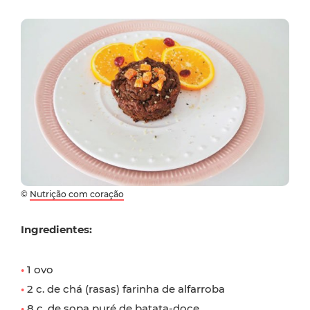
©
Nutrição com coração
Ingredientes:
•
1 ovo
•
2 c. de chá (rasas) farinha de alfarroba
•
8 c. de sopa puré de batata-doce