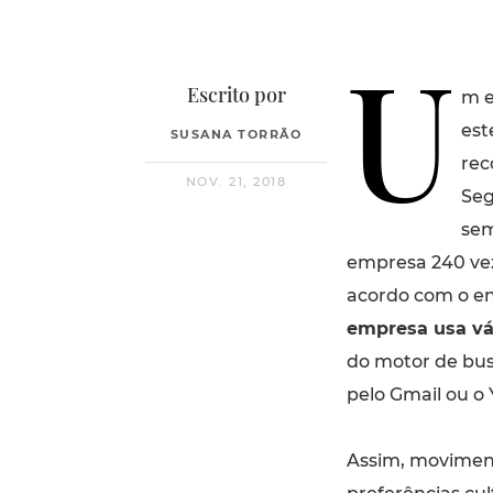
U
Escrito por
m e
est
SUSANA TORRÃO
rec
NOV. 21, 2018
Seg
sem
empresa 240 vez
acordo com o en
empresa usa vá
do motor de bus
pelo Gmail ou o
Assim, moviment