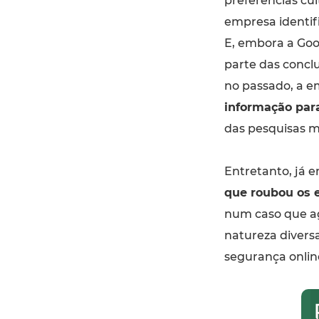
preferências cu
empresa identifi
E, embora a Goo
parte das concl
no passado, a e
informação para
das pesquisas m
Entretanto, já 
que roubou os e
num caso que ag
natureza diversa
segurança onlin