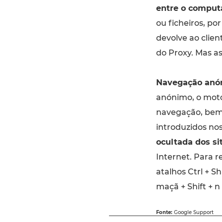
entre o computa
ou ficheiros, po
devolve ao clien
do Proxy. Mas a
Navegação anó
anónimo, o moto
navegação, bem 
introduzidos nos
ocultada dos sit
Internet. Para 
atalhos Ctrl + S
maçã + Shift + 
Fonte:
Google Support