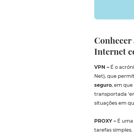
Conhecer a
Internet 
VPN –
É o acróni
Net), que permi
seguro
, em que 
transportada ‘e
situações em que 
PROXY –
É uma 
tarefas simple