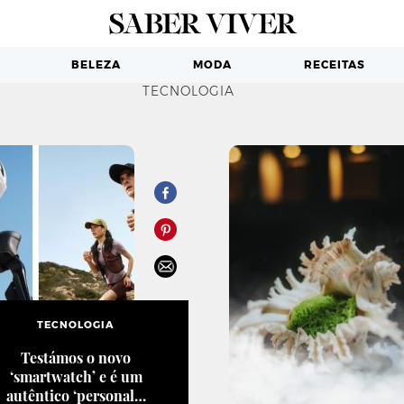
BELEZA
MODA
RECEITAS
TECNOLOGIA
TECNOLOGIA
Testámos o novo
‘smartwatch’ e é um
autêntico ‘personal…