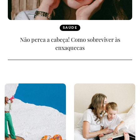
SAÚDE
Não perca a cabeça! Como sobreviver às
enxaquecas