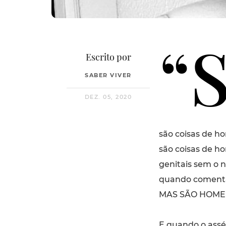
“
Escrito por
SABER VIVER
DEZ. 05, 2020
são coisas de h
são coisas de 
genitais sem o 
quando comenta
MAS SÃO HOME
E quando o ass