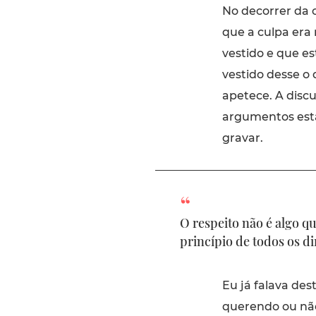
No decorrer da 
que a culpa era
vestido e que e
vestido desse o 
apetece. A discu
argumentos esta
gravar.
O respeito não é algo q
princípio de todos os d
Eu já falava des
querendo ou não,