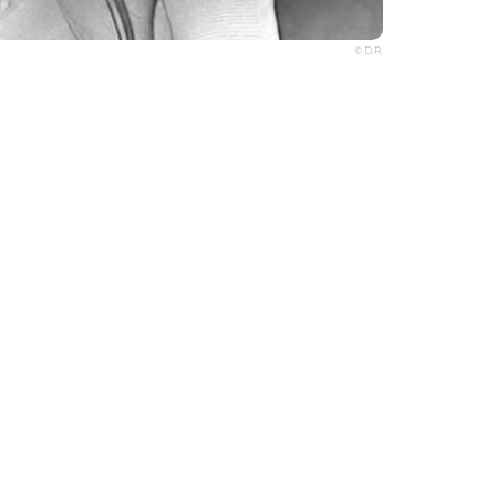
© D.R.