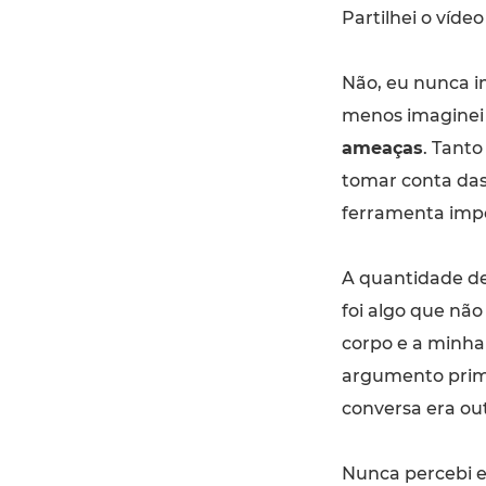
Partilhei o vídeo
Não, eu nunca im
menos imaginei 
ameaças
. Tant
tomar conta das
ferramenta impo
A quantidade de
foi algo que nã
corpo e a minh
argumento primi
conversa era out
Nunca percebi 