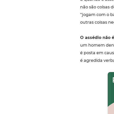
não são coisas 
“jogam com o bar
outras coisas ne
O assédio não é
um homem denun
é posta em caus
é agredida verb