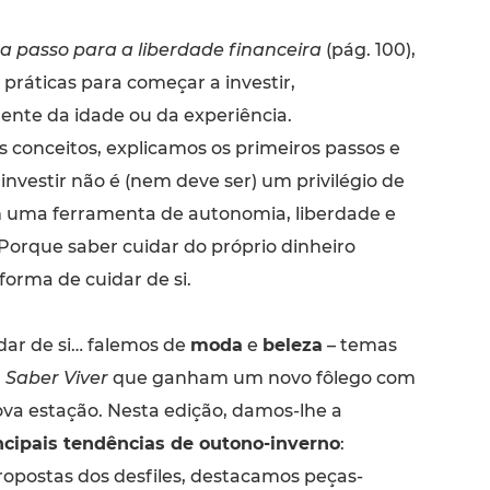
a passo para a liberdade financeira
(pág. 100),
práticas para começar a investir,
te da idade ou da experiência.
conceitos, explicamos os primeiros passos e
nvestir não é (nem deve ser) um privilégio de
 uma ferramenta de autonomia, liberdade e
 Porque saber cuidar do próprio dinheiro
rma de cuidar de si.
dar de si… falemos de
moda
e
beleza
– temas
a
Saber Viver
que ganham um novo fôlego com
va estação. Nesta edição, damos-lhe a
ncipais tendências de outono-inverno
:
ropostas dos desfiles, destacamos peças-