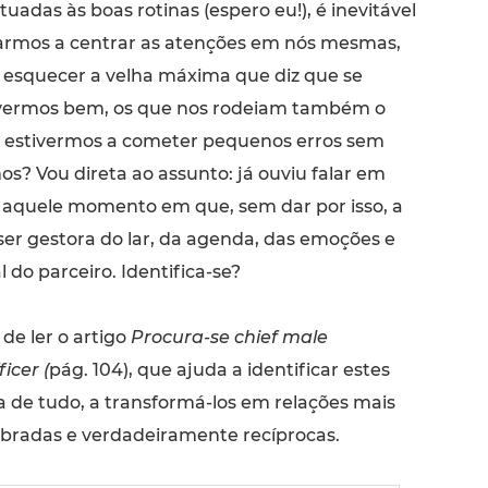
tuadas às boas rotinas (espero eu!), é inevitável
armos a centrar as atenções em nós mesmas,
esquecer a velha máxima que diz que se
vermos bem, os que nos rodeiam também o
e estivermos a cometer pequenos erros sem
s? Vou direta ao assunto: já ouviu falar em
 aquele momento em que, sem dar por isso, a
ser gestora do lar, da agenda, das emoções e
l do parceiro. Identifica-se?
de ler o artigo
Procura-se chief male
icer (
pág. 104), que ajuda a identificar estes
a de tudo, a transformá-los em relações mais
libradas e verdadeiramente recíprocas.