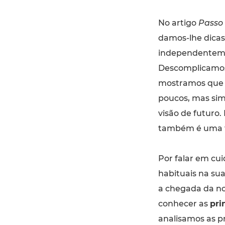
No artigo
Passo 
damos-lhe dicas 
independentemen
Descomplicamos 
mostramos que i
poucos, mas sim
visão de futuro.
também é uma fo
Por falar em cui
habituais na su
a chegada da no
conhecer as
pri
analisamos as p