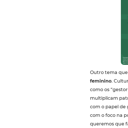
Outro tema que 
feminino
. Cult
como os “gestore
multiplicam pat
com o papel de
com o foco na p
queremos que fa