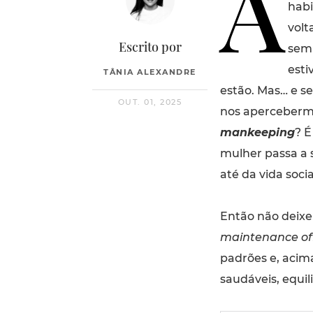
A
habi
volt
Escrito por
sem 
esti
TÂNIA ALEXANDRE
estão. Mas… e s
OUT. 01, 2025
nos apercebermo
mankeeping
? É
mulher passa a 
até da vida socia
Então não deixe 
maintenance off
padrões e, acim
saudáveis, equi