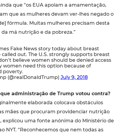
 ainda que “os EUA apoiam a amamentação,
tam que as mulheres devam ver-lhes negado o
 de] fórmula. Muitas mulheres precisam desta
 da má nutrição e da pobreza.”
Times Fake News story today about breast
called out. The U.S. strongly supports breast
don’t believe women should be denied access
y women need this option because of
d poverty.
ump (@realDonaldTrump)
July 9, 2018
 que administração de Trump votou contra?
iginalmente elaborada colocava obstáculos
às mães que procuram providenciar nutrição
”, explicou uma fonte anónima do Ministério de
ao NYT. “Reconhecemos que nem todas as