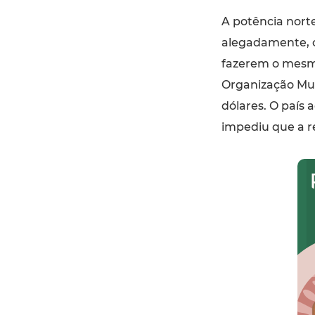
A potência nort
alegadamente, c
fazerem o mesm
Organização Mu
dólares. O país 
impediu que a r