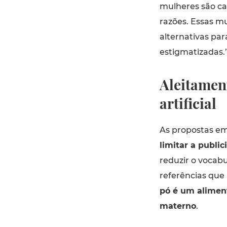
mulheres são c
razões. Essas m
alternativas pa
estigmatizadas.
Aleitamen
artificial
As propostas em
limitar a public
reduzir o vocabu
referências que
pó é um aliment
materno
.