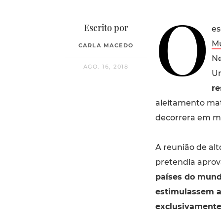
O
Escrito por
es
Mu
CARLA MACEDO
Ne
AGO. 16, 2018
Un
re
aleitamento ma
decorrera em ma
A reunião de alt
pretendia apro
países do mund
estimulassem a
exclusivamente