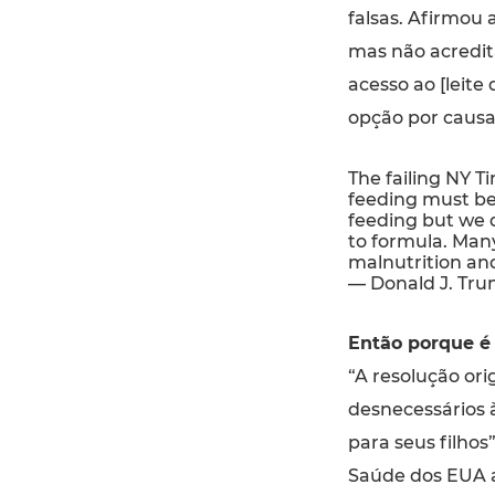
falsas. Afirmou
mas não acredi
acesso ao [leite
opção por causa
The failing NY 
feeding must be 
feeding but we 
to formula. Man
malnutrition an
— Donald J. Tr
Então porque é
“A resolução or
desnecessários 
para seus filhos
Saúde dos EUA 