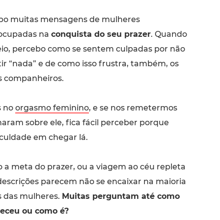
bo muitas mensagens de mulheres
ocupadas na
conquista do seu prazer
. Quando
leio, percebo como se sentem culpadas por não
ir “nada” e de como isso frustra, também, os
s companheiros.
s no
orgasmo feminino
, e se nos remetermos
aram sobre ele, fica fácil perceber porque
iculdade em chegar lá.
a meta do prazer, ou a viagem ao céu repleta
descrições parecem não se encaixar na maioria
s das mulheres.
Muitas perguntam até como
eceu ou como é?