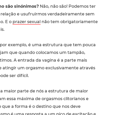
mo são sinónimos?
Não, não são! Podemos ter
 relação e usufruirmos verdadeiramente sem
o. E o
prazer sexual
não tem obrigatoriamente
is.
 por exemplo, é uma estrutura que tem pouca
 vejam que quando colocamos um tampão,
timos. A entrada da vagina é a parte mais
ue atingir um orgasmo exclusivamente através
de ser difícil.
a maior parte de nós a estrutura de maior
am essa máxima de orgasmos clitorianos e
o que a forma é o destino que nos deve
asmo é uma resposta a um pico de excitação e