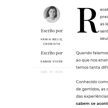
R
ece
pre
as 
Escrito por
sent
seu
VÂNIA BELIZ,
CRONISTA
Escrito por
Quando falamo
ao que nos ensin
SABER VIVER
temos tanta dif
ABR. 01, 2020
Conhecido como 
de gemidos, as 
das experiência
sabem se acont