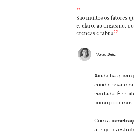
São muitos os fatores 
e, claro, ao orgasmo, po
crenças e tabus
Vânia Beliz
Ainda há quem p
condicionar o p
verdade. É muit
como podemos us
Com a
penetraç
atingir as estru