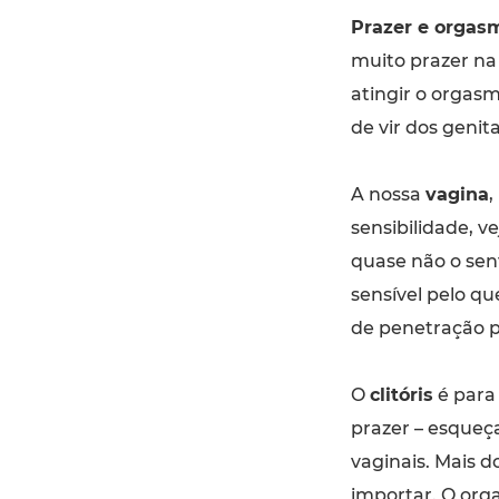
Prazer e orgas
muito prazer na
atingir o orgasm
de vir dos genita
A nossa
vagina
,
sensibilidade,
quase não o sen
sensível pelo q
de penetração po
O
clitóris
é para 
prazer – esqueç
vaginais. Mais d
importar. O org