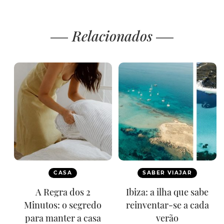
Relacionados
CASA
SABER VIAJAR
A Regra dos 2
Ibiza: a ilha que sabe
Minutos: o segredo
reinventar-se a cada
para manter a casa
verão