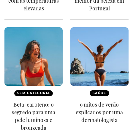
com as temperaturas
melhor da beleza em
elevadas
Portugal
SEM CATEGORIA
SAÚDE
Beta-caroteno: o
9 mitos de verão
segredo para uma
explicados por uma
pele luminosa e
dermatologista
bronzeada