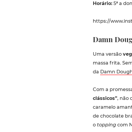
Horário:
5ª a dom
https://www.in
Damn Doug
Uma versão
veg
massa frita. Sem
da
Damn Dough
Com a promess
clássicos”
, não 
caramelo amante
de chocolate br
o
topping
com Nu