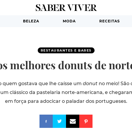
BELEZA
MODA
RECEITAS
RESTAURANTES E BARES
s melhores donuts de norte 
o quem gostava que lhe caísse um
donut
no meio! São 
m clássico da pastelaria norte-americana, e chegaram 
em força para adocicar o paladar dos portugueses.