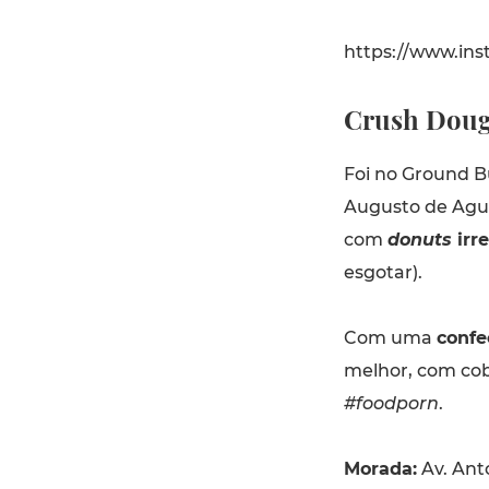
https://www.in
Crush Doug
Foi no Ground B
Augusto de Agui
com
donuts
irre
esgotar).
Com uma
confe
melhor, com cob
#foodporn
.
Morada:
Av. Ant