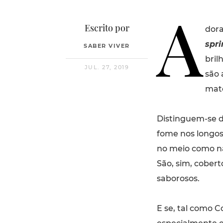
A
Escrito por
dora
spri
SABER VIVER
bril
JUL. 27, 2019
são 
mate
Distinguem-se d
fome nos longos
no meio como n
São, sim, cober
saborosos.
E se, tal como C