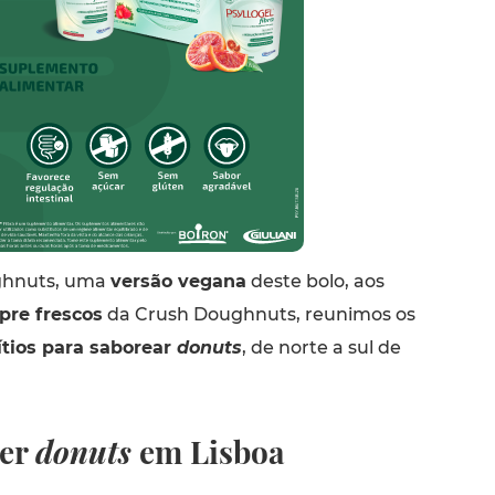
hnuts, uma
versão vegana
deste bolo, aos
re frescos
da Crush Doughnuts, reunimos os
ítios para saborear
donuts
, de norte a sul de
er
donuts
em Lisboa