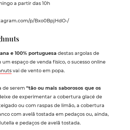
ingo a partir das 10h
stagram.com/p/Bxo0BpjHdO-/
hnuts
ana e 100% portuguesa
destas argolas de
 um espaço de venda físico, o sucesso online
nuts
vai de vento em popa.
a de serem
“tão ou mais saborosos que os
deixe de experimentar a cobertura glacé de
igado ou com raspas de limão, a cobertura
anco com avelã tostada em pedaços ou, ainda,
tella e pedaços de avelã tostada.