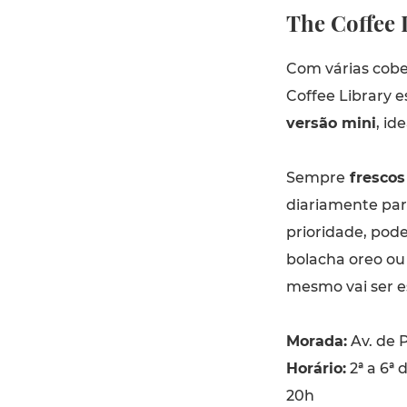
The Coffee 
Com várias cober
Coffee Library 
versão mini
, id
Sempre
frescos 
diariamente par
prioridade, pod
bolacha oreo ou 
mesmo vai ser e
Morada:
Av. de P
Horário:
2ª a 6ª 
20h