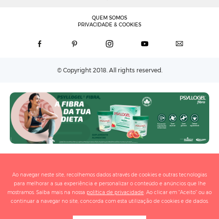
QUEM SOMOS
PRIVACIDADE & COOKIES
© Copyright 2018. All rights reserved.
Ao navegar neste site, recolhemos dados através de cookies e outras tecnologias
para melhorar a sua experiência e personalizar o conteúdo e anúncios que lhe
mostramos. Saiba mais na nossa
política de privacidade
. Ao clicar em "Aceito" ou ao
continuar a navegar no site, concorda com esta utilização de cookies e de dados.