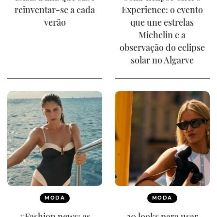
reinventar-se a cada
Experience: o evento
verão
que une estrelas
Michelin e a
observação do eclipse
solar no Algarve
MODA
MODA
#Fashion news: as
20 looks para usar