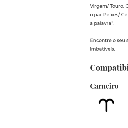
Virgem/ Touro, C
o par Peixes/ Gé
a palavra”.
Encontre o seu s
imbatíveis.
Compatibi
Carneiro