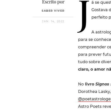
J
Escrito por
á se ques
Gostava d
SABER VIVER
perfeito p
JAN. 14, 2022
A astrolo
para se conhece
compreender cer
para prever futu
tudo sobre diver
claro, o amor n
No
livro
Signos 
Dorothea Lasky,
@poetastrologe
Astro Poets rev