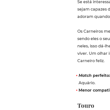
Se está interes
sejam capazes de
adoram quando é
Os Carneiros me
sendo eles o se
neles, isso dá-l
viver. Um olhar 
Carneiro feliz.
Match
perfeito:
Aquário.
Menor compatib
Touro