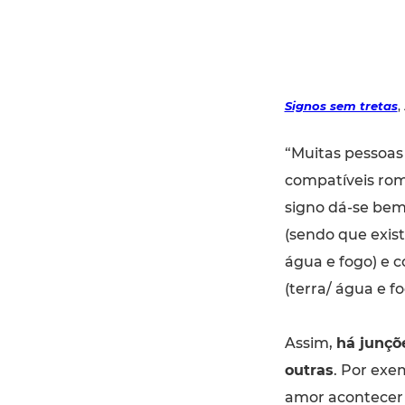
Signos sem tretas
,
“Muitas pessoas
compatíveis rom
signo dá-se bem
(sendo que exist
água e fogo) e 
(terra/ água e fo
Assim,
há junçõ
outras
. Por exe
amor acontecer 