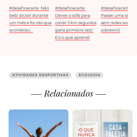
#desafioaceite. Não
#desafioaceite.
#desafioaceite.
bebi álcool durante
Deixei o sofá para
Passei uma sema
um mês e foi isto que
correr 5 km seguidos
sem redes sociais 
aconteceu...
(pela primeira vez).
sobrevivi)
Eis o que aprendi
ATIVIDADES DESPORTIVAS
ECOLOGIA
Relacionados