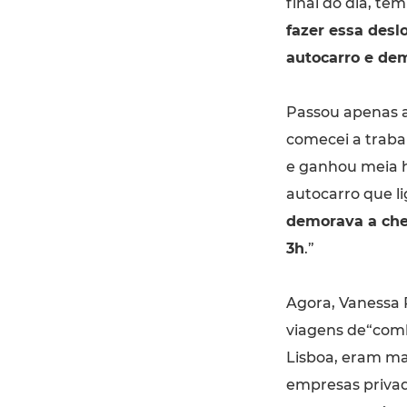
final do dia, te
fazer essa desl
autocarro e de
Passou apenas a
comecei a trabal
e ganhou meia h
autocarro que l
demorava a cheg
3h
.”
Agora, Vanessa 
viagens de“combo
Lisboa, eram ma
empresas privad