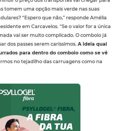
minuir o preço dos transportes vai chegar para
as tomem uma opção mais verde nas suas
dulares? “Espero que não,” responde Amélia
residente em Carcavelos. “Se o valor for a única
mada vai ser muito complicado. O comboio já
sar dos passes serem caríssimos.
A ideia qual
rrados para dentro do comboio como se vê
irmos no tejadilho das carruagens como na