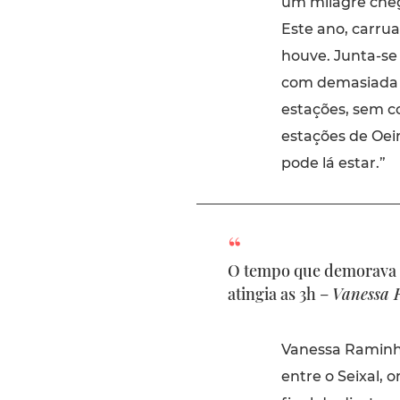
um milagre cheg
Este ano, carru
houve. Junta-se 
com demasiada 
estações, sem c
estações de Oei
pode lá estar.”
O tempo que demorava a 
atingia as 3h –
Vanessa 
Vanessa Raminho
entre o Seixal, 