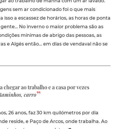
ar ao trabalho de manhã com um ar lavado.
agens sem ar condicionado foi o que mais
a isso a escassez de horários, as horas de ponta
gente… No inverno o maior problema são as
ondições mínimas de abrigo das pessoas, as
ras e Algés então… em dias de vendaval não se
chegar ao trabalho e a casa por vezes
Raminhos, carro
s, 26 anos, faz 30 km quilómetros por dia
onde reside, e Paço de Arcos, onde trabalha. Ao