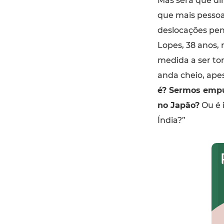
Mas será que di
que mais pesso
deslocações pen
Lopes, 38 anos, 
medida a ser to
anda cheio, ape
é? Sermos empu
no Japão?
Ou é 
Índia?”