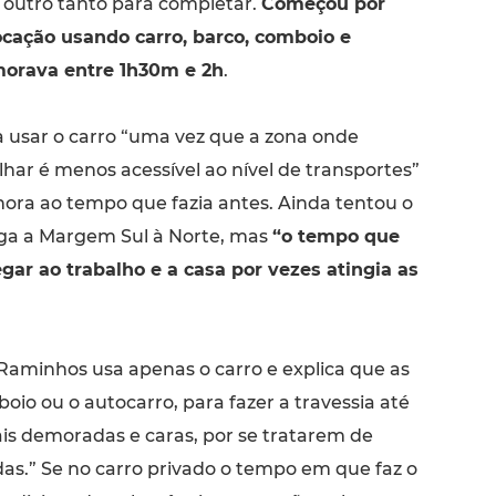
m outro tanto para completar.
Começou por
ocação usando carro, barco, comboio e
morava entre 1h30m e 2h
.
 usar o carro “uma vez que a zona onde
har é menos acessível ao nível de transportes”
ora ao tempo que fazia antes. Ainda tentou o
iga a Margem Sul à Norte, mas
“o tempo que
ar ao trabalho e a casa por vezes atingia as
Raminhos usa apenas o carro e explica que as
io ou o autocarro, para fazer a travessia até
is demoradas e caras, por se tratarem de
as.” Se no carro privado o tempo em que faz o