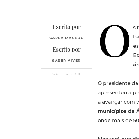
O
Escrito por
s 
ba
CARLA MACEDO
es
Escrito por
Es
SABER VIVER
ár
OUT. 16, 2018
O presidente da
apresentou a pr
a avançar com v
municípios da Á
onde mais de 50