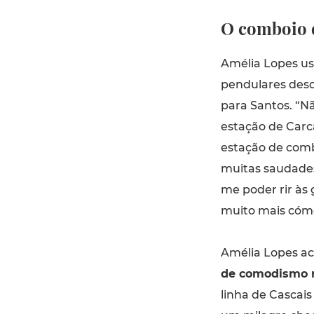
O comboio d
Amélia Lopes us
pendulares des
para Santos. “N
estação de Carca
estação de comb
muitas saudades
me poder rir às
muito mais cóm
Amélia Lopes ac
de comodismo 
linha de Cascai