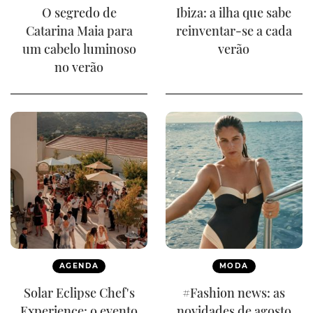
O segredo de
Ibiza: a ilha que sabe
Catarina Maia para
reinventar-se a cada
um cabelo luminoso
verão
no verão
AGENDA
MODA
Solar Eclipse Chef's
#Fashion news: as
Experience: o evento
novidades de agosto