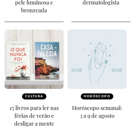
pele luminosa e
dermatologista
bronzeada
CULTURA
HORÓSCOPO
15 livros para ler nas
Horóscopo semanal:
férias de verão e
3 a 9 de agosto
desligar a mente