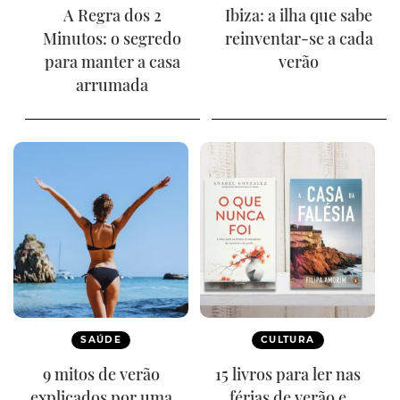
A Regra dos 2
Ibiza: a ilha que sabe
Minutos: o segredo
reinventar-se a cada
para manter a casa
verão
arrumada
SAÚDE
CULTURA
9 mitos de verão
15 livros para ler nas
explicados por uma
férias de verão e