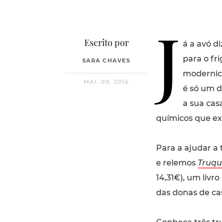
J
Escrito por
á a avó d
para o fri
SARA CHAVES
modernice
MAI. 09, 2016
é só um d
a sua cas
químicos que e
Para a ajudar a 
e relemos
Truqu
14,31€), um livro
das donas de cas