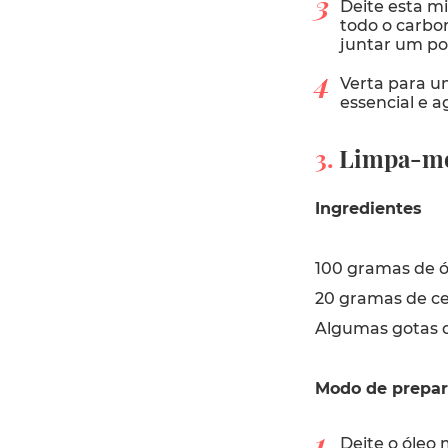
Deite esta m
todo o carbon
juntar um po
Verta para um
essencial e a
3.
Limpa-móv
Ingredientes
100 gramas de ó
20 gramas de ce
Algumas gotas d
Modo de prepa
Deite o óleo 