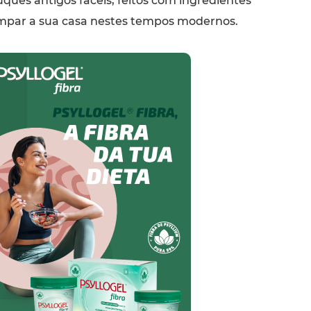
ques antigos fáceis, feitos com ingredientes
limpar a sua casa nestes tempos modernos.