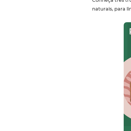
Conheça três tru
naturais, para 