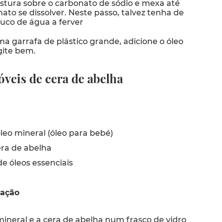
istura sobre o carbonato de sódio e mexa até
ato se dissolver. Neste passo, talvez tenha de
uco de água a ferver
a garrafa de plástico grande, adicione o óleo
gite bem.
eis de cera de abelha
leo mineral (óleo para bebé)
ra de abelha
e óleos essenciais
ração
mineral e a cera de abelha num frasco de vidro