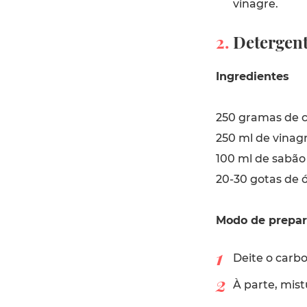
vinagre.
2.
Detergent
Ingredientes
250 gramas de c
250 ml de vinag
100 ml de sabão 
20-30 gotas de ó
Modo de prepa
Deite o carb
À parte, mis