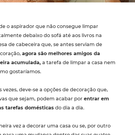
de o aspirador que não consegue limpar
talmente debaixo do sofá até aos livros na
sa de cabeceira que, se antes serviam de
coração,
agora são melhores amigos da
eira acumulada,
a tarefa de limpar a casa nem
omo gostaríamos.
s vezes, deve-se a opções de decoração que,
ivas que sejam, podem acabar por
entrar em
as tarefas domésticas
do dia a dia.
meira vez a decorar uma casa ou se, por outro
ta para uma mudança dentro das suas quatro