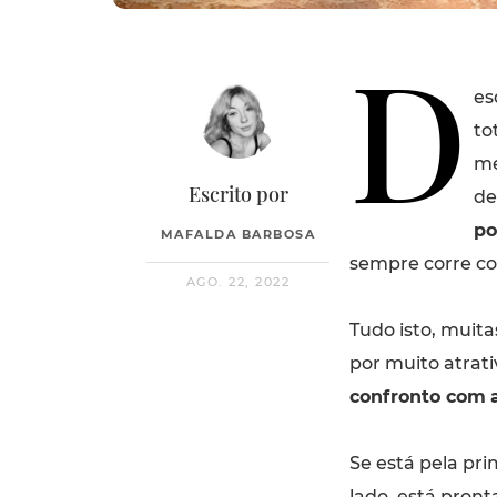
D
es
to
me
Escrito por
de
po
MAFALDA BARBOSA
sempre corre c
AGO. 22, 2022
Tudo isto, muita
por muito atrat
confronto com
Se está pela pri
lado, está pron