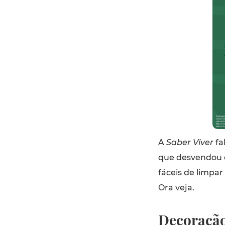
A
Saber Viver
fa
que desvendou q
fáceis de limpa
Ora veja.
Decoração