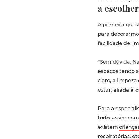
a escolher
A primeira quest
para decorarmos
facilidade de li
“Sem dúvida. Na
espaços tendo se
claro, a limpeza
estar,
aliada à e
Para a especiali
todo
, assim com
existem
criança
respiratórias, etc